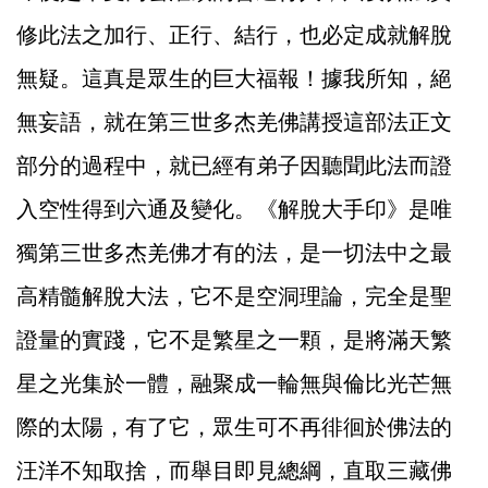
修此法之加行、正行、結行，也必定成就解脫
無疑。這真是眾生的巨大福報！據我所知，絕
無妄語，就在第三世多杰羌佛講授這部法正文
部分的過程中，就已經有弟子因聽聞此法而證
入空性得到六通及變化。《解脫大手印》是唯
獨第三世多杰羌佛才有的法，是一切法中之最
高精髓解脫大法，它不是空洞理論，完全是聖
證量的實踐，它不是繁星之一顆，是將滿天繁
星之光集於一體，融聚成一輪無與倫比光芒無
際的太陽，有了它，眾生可不再徘徊於佛法的
汪洋不知取捨，而舉目即見總綱，直取三藏佛