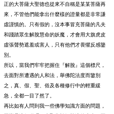
正的大菩薩大聖德也從來不自稱是某某菩薩再
來，不管他們能拿出什麼樣的證量都是非常謙
虛謹慎的。只有假的，沒本事冒充菩薩的凡夫
和踐踏眾生解脫慧命的妖魔，才會用大旗虎皮
虛張聲勢遮羞或害人，只有他們才畏懼反感鑒
別。
所以，當我們牢牢把握住『解脫』這個標尺，
去面對所遭遇的人和法，舉佛陀法度而鑒別
之，真、假、聖、俗及各種修行中的輕重緩
急，全都一目了然了。
再比如有人問到我一些佛學知識方面的問題，