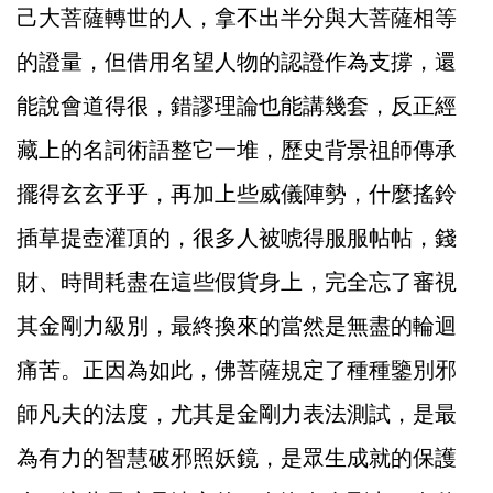
己大菩薩轉世的人，拿不出半分與大菩薩相等
的證量，但借用名望人物的認證作為支撐，還
能說會道得很，錯謬理論也能講幾套，反正經
藏上的名詞術語整它一堆，歷史背景祖師傳承
擺得玄玄乎乎，再加上些威儀陣勢，什麼搖鈴
插草提壺灌頂的，很多人被唬得服服帖帖，錢
財、時間耗盡在這些假貨身上，完全忘了審視
其金剛力級別，最終換來的當然是無盡的輪迴
痛苦。正因為如此，佛菩薩規定了種種鑒別邪
師凡夫的法度，尤其是金剛力表法測試，是最
為有力的智慧破邪照妖鏡，是眾生成就的保護