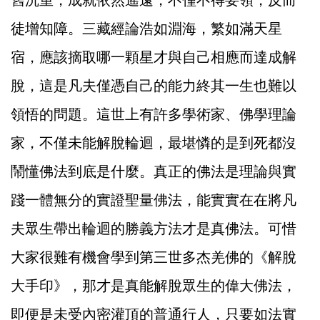
舊沉重，成就依然遙遠，不僅不得要領，反而
徒增知障。三藏經論浩如淵海，繁如滿天星
宿，應該摘取哪一顆星才與自己相應而達成解
脫，這是凡夫僅憑自己的能力終其一生也難以
領悟的問題。這世上有許多學術家、佛學理論
家，不僅未能解脫輪迴，最堪憐的是到死都沒
鬧懂佛法到底是什麼。真正的佛法是理論與實
踐一體無分的實證聖量佛法，能實實在在將凡
夫眾生帶出輪迴的勝義方法才是真佛法。可惜
大家很難有機會學到第三世多杰羌佛的《解脫
大手印》，那才是真能解脫眾生的偉大佛法，
即便是未受內密灌頂的普通行人，只要如法實