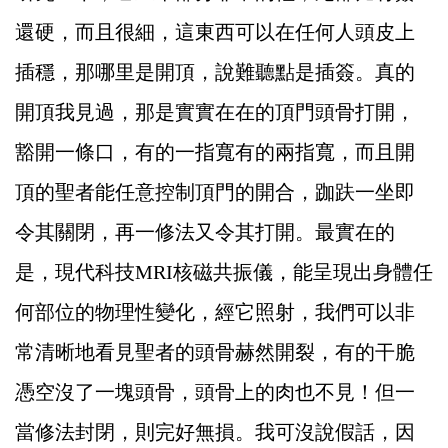
還硬，而且很細，這東西可以在任何人頭皮上
插穩，那哪里是開頂，說難聽點是插簽。真的
開頂我見過，那是實實在在的頂門頭骨打開，
豁開一條口，有的一指寬有的兩指寬，而且開
頂的聖者能任意控制頂門的開合，跏趺一坐即
令其關閉，再一修法又令其打開。最實在的
是，現代科技MRI核磁共振儀，能呈現出身體任
何部位的物理性變化，經它照射，我們可以非
常清晰地看見聖者的頭骨赫然開裂，有的干脆
憑空沒了一塊頭骨，頭骨上的肉也不見！但一
當修法封閉，則完好無損。我可沒說假話，因