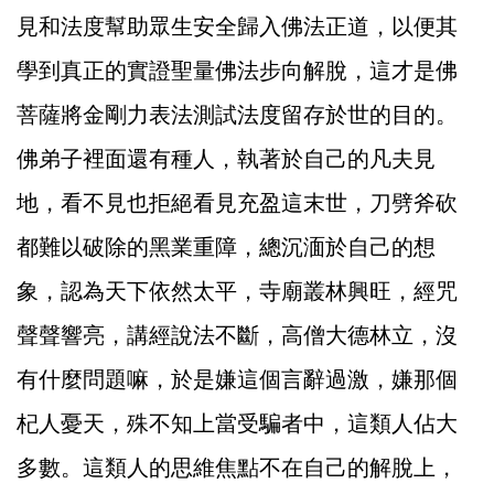
見和法度幫助眾生安全歸入佛法正道，以便其
學到真正的實證聖量佛法步向解脫，這才是佛
菩薩將金剛力表法測試法度留存於世的目的。
佛弟子裡面還有種人，執著於自己的凡夫見
地，看不見也拒絕看見充盈這末世，刀劈斧砍
都難以破除的黑業重障，總沉湎於自己的想
象，認為天下依然太平，寺廟叢林興旺，經咒
聲聲響亮，講經說法不斷，高僧大德林立，沒
有什麼問題嘛，於是嫌這個言辭過激，嫌那個
杞人憂天，殊不知上當受騙者中，這類人佔大
多數。這類人的思維焦點不在自己的解脫上，