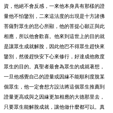
資，他絕不會反感，一來他本身具有那樣的證
量他不怕鑒別，二來這法度的出現是十方諸佛
菩薩對眾生的悲心所顯，他的菩提心願正與此
相應，所以他會歡喜。他來到這世上的目的就
是讓眾生成就解脫，因此他巴不得眾生趕快來
鑒別，然後趕快安下心來修行，好達成他救度
眾生的目的。真聖者最會為眾生的成就著想，
一旦他感覺自己的證量或因緣不能順利度脫某
個眾生，他一定會想方設法將這個眾生推薦到
證量更高或與之因緣更加相應的大德那里去，
只要眾生能解脫成就，讓他做什麼都可以。真