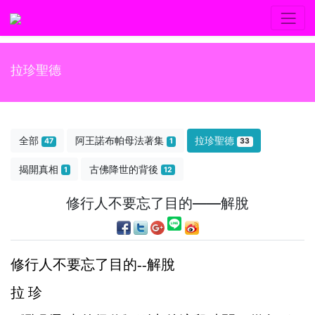
拉珍聖德
全部
阿王諾布帕母法著集
拉珍聖德
47
1
33
揭開真相
古佛降世的背後
1
12
修行人不要忘了目的——解脫
修行人不要忘了目的--解脫
拉 珍